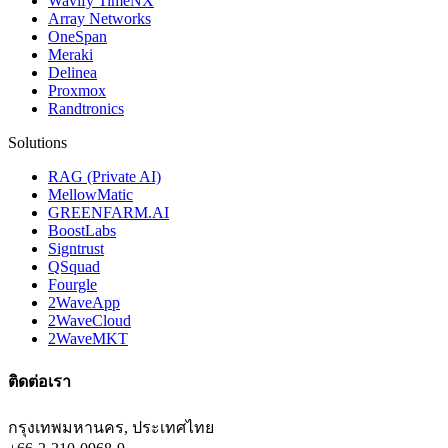
Wavify TimeNX
Array Networks
OneSpan
Meraki
Delinea
Proxmox
Randtronics
Solutions
RAG (Private AI)
MellowMatic
GREENFARM.AI
BoostLabs
Signtrust
QSquad
Fourgle
2WaveApp
2WaveCloud
2WaveMKT
ติดต่อเรา
กรุงเทพมหานคร, ประเทศไทย