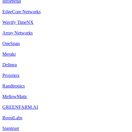
Infortrend
EdgeCore Networks
Wavify TimeNX
Array Networks
OneSpan
Meraki
Delinea
Proxmox
Randtronics
MellowMatic
GREENFARM.AI
BoostLabs
Signtrust