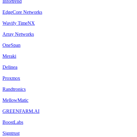
Infortrend
EdgeCore Networks
Wavify TimeNX
Array Networks
OneSpan
Meraki
Delinea
Proxmox
Randtronics
MellowMatic
GREENFARM.AI
BoostLabs
Signtrust