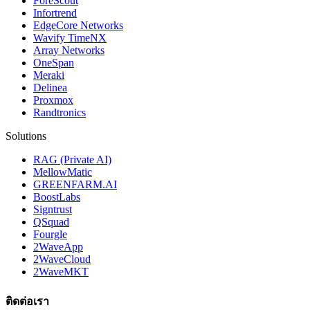
ForeScout
Infortrend
EdgeCore Networks
Wavify TimeNX
Array Networks
OneSpan
Meraki
Delinea
Proxmox
Randtronics
Solutions
RAG (Private AI)
MellowMatic
GREENFARM.AI
BoostLabs
Signtrust
QSquad
Fourgle
2WaveApp
2WaveCloud
2WaveMKT
ติดต่อเรา