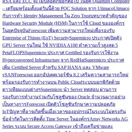
RSA และ ECC จะไม่ปลอดภัยอีกต่อไป ในยุค Quantum Computer
– เตรียมพร้อมตั้งแต่วันนี้ด้วย PQC Solution จาก Utimaco
Utimaco
กับการทำ Identity Management ใน Zero Trust
บทบาทสำคัญของ
Hardware Security Module (HSM) ในการใช้ Cloud ขององค์กร
ในยุคปัจจุบัน
Forescout เพิ่มความสามารถใหม่เพื่อรองรับ
Enterprise of Things (EoT) Security
Supermicro ประกาศเปิดตัว
GPU Server รุ่นใหม่ ใช้ NVIDIA A100 ทำความเร็วสูงสุด 5
PetaFLOPS
Supermicro ประกาศ Certified รองรับการใช้งาน
Hyperconverged Infrastructure จาก RedHat
Supermicro ประกาศ
เพิ่ม Certified Server สำหรับ SAP HANA และ VMware
vSAN
Forescout ออกอัปเดตเวอร์ชัน 8.2 เสริมความสามารถใหม่
พร้อมรองรับการทำงานบน Public Cloud
ระบบบอกพิกัดด้วย
ดาวเทียมแบบต่างๆ
Supermicro นำ Server ทดสอบ ผ่านการ
รองรับการทำงานร่วมกับโซลูชันของ Oracle จำนวนมากอย่าง
เป็นทางการ
Forescout เปิดตัวโซลูชันรักษาความปลอดภัย
IoT
ปัญหาที่อาจเกิดขึ้นเมื่อเวลาของอุปกรณ์ในระบบไม่ตรงกัน
ข้อจำกัดในการติดตั้ง Time Server ในองค์กร
Array Networks AG
Series ระบบ Secure Access Gateway เข้าถึงเครือข่ายและ