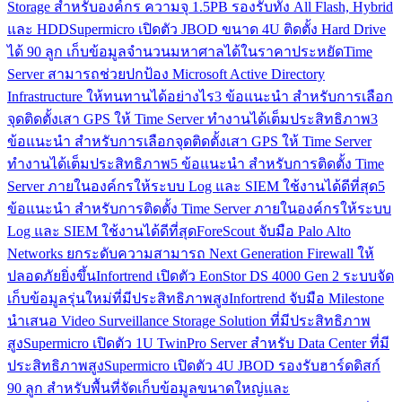
Storage สำหรับองค์กร ความจุ 1.5PB รองรับทั้ง All Flash, Hybrid
และ HDD
Supermicro เปิดตัว JBOD ขนาด 4U ติดตั้ง Hard Drive
ได้ 90 ลูก เก็บข้อมูลจำนวนมหาศาลได้ในราคาประหยัด
Time
Server สามารถช่วยปกป้อง Microsoft Active Directory
Infrastructure ให้ทนทานได้อย่างไร
3 ข้อแนะนำ สำหรับการเลือก
จุดติดตั้งเสา GPS ให้ Time Server ทำงานได้เต็มประสิทธิภาพ
3
ข้อแนะนำ สำหรับการเลือกจุดติดตั้งเสา GPS ให้ Time Server
ทำงานได้เต็มประสิทธิภาพ
5 ข้อแนะนำ สำหรับการติดตั้ง Time
Server ภายในองค์กรให้ระบบ Log และ SIEM ใช้งานได้ดีที่สุด
5
ข้อแนะนำ สำหรับการติดตั้ง Time Server ภายในองค์กรให้ระบบ
Log และ SIEM ใช้งานได้ดีที่สุด
ForeScout จับมือ Palo Alto
Networks ยกระดับความสามารถ Next Generation Firewall ให้
ปลอดภัยยิ่งขึ้น
Infortrend เปิดตัว EonStor DS 4000 Gen 2 ระบบจัด
เก็บข้อมูลรุ่นใหม่ที่มีประสิทธิภาพสูง
Infortrend จับมือ Milestone
นำเสนอ Video Surveillance Storage Solution ที่มีประสิทธิภาพ
สูง
Supermicro เปิดตัว 1U TwinPro Server สำหรับ Data Center ที่มี
ประสิทธิภาพสูง
Supermicro เปิดตัว 4U JBOD รองรับฮาร์ดดิสก์
90 ลูก สำหรับพื้นที่จัดเก็บข้อมูลขนาดใหญ่และ