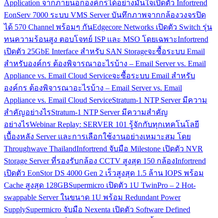
Application จากภายนอกองค์กรได้อย่างมั่นใจ
เปิดตัว Infortrend
EonServ 7000 ระบบ VMS Server บันทึกภาพจากกล้องวงจรปิด
ได้ 570 Channel พร้อมๆ กัน
Edgecore Networks เปิดตัว Switch รุ่น
ทนความร้อนสูง ตอบโจทย์ ISP และ MSO โดยเฉพาะ
Infortrend
เปิดตัว 25GbE Interface สำหรับ SAN Storage
จะซื้อระบบ Email
สำหรับองค์กร ต้องพิจารณาอะไรบ้าง – Email Server vs. Email
Appliance vs. Email Cloud Service
จะซื้อระบบ Email สำหรับ
องค์กร ต้องพิจารณาอะไรบ้าง – Email Server vs. Email
Appliance vs. Email Cloud Service
Stratum-1 NTP Server มีความ
สำคัญอย่างไร
Stratum-1 NTP Server มีความสำคัญ
อย่างไร
Webinar Replay: SERVER 101 รู้จักกับทุกเทคโนโลยี
เบื้องหลัง Server และการเลือกใช้งานอย่างเหมาะสม โดย
Throughwave Thailand
Infortrend จับมือ Milestone เปิดตัว NVR
Storage Server ที่รองรับกล้อง CCTV สูงสุด 150 กล้อง
Infortrend
เปิดตัว EonStor DS 4000 Gen 2 เร็วสูงสุด 1.5 ล้าน IOPS พร้อม
Cache สูงสุด 128GB
Supermicro เปิดตัว 1U TwinPro – 2 Hot-
swappable Server ในขนาด 1U พร้อม Redundant Power
Supply
Supermicro จับมือ Nexenta เปิดตัว Software Defined