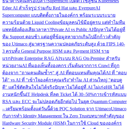
ธนาคารคุณหรือเปล่า?
Supermicro เปิดตัวโซลูชัน Kubernetes
Edge AI สำเร็จรูป ร่วมกับ Red Hat และ Everpure
AI
Supercomputer แบบติดตั้งภายในองค์กร พร้อมระบบระบาย
ความร้อนด้วย Liquid Cooling
ข้อมูลคนไข้มีอยู่ครบ แต่ทำไมทีม
แพทย์ยังต้องเสียเวลาหา?
Private AI vs Public AI
ปัญหาไม่ได้อยู่ที่
ทีม Support ตอบช้า แต่อยู่ที่ข้อมูลหายากเกินไป
อีกก้าวสำคัญ
ของ Utimaco สู่มาตรฐานความปลอดภัยระดับสูง ด้วย FIPS 140-
3 ครบทั้ง General Purpose HSM และ Payment HSM ราย
แรก
Private Enterprise RAG AI
ระบบ RAG On-Premise สำหรับ
หน่วยงาน
AI ที่มองเห็นทั้งองคกร เริ่มต้นจากการ Crawl ที่ถูก
ต้อง
จาก "ถามคนเดิมซ้ำๆ" สู่ AI ที่ตอบแทนทีมคุณได้
AI ที่ "ตอบ
ได้" vs AI ที่ "เข้าใจองค์กรคุณจริง"
ทำไม AI ส่วนใหญ่ "ตอบดู
ดี" แต่ใช้ตัดสินใจไม่ได้จริง
ปัญหาไม่ได้อยู่ที่ AI ไม่เก่ง
HR ไม่ได้
งานหนักขึ้น
IT Helpdesk ที่ลด Ticket ได้ 30–50%
การเข้ารหัสแบบ
RSA และ ECC จะไม่ปลอดภัยอีกต่อไป ในยุค Quantum Computer
– เตรียมพร้อมตั้งแต่วันนี้ด้วย PQC Solution จาก Utimaco
Utimaco
กับการทำ Identity Management ใน Zero Trust
บทบาทสำคัญของ
Hardware Security Module (HSM) ในการใช้ Cloud ขององค์กร