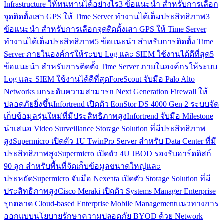
Infrastructure ให้ทนทานได้อย่างไร
3 ข้อแนะนำ สำหรับการเลือก
จุดติดตั้งเสา GPS ให้ Time Server ทำงานได้เต็มประสิทธิภาพ
3
ข้อแนะนำ สำหรับการเลือกจุดติดตั้งเสา GPS ให้ Time Server
ทำงานได้เต็มประสิทธิภาพ
5 ข้อแนะนำ สำหรับการติดตั้ง Time
Server ภายในองค์กรให้ระบบ Log และ SIEM ใช้งานได้ดีที่สุด
5
ข้อแนะนำ สำหรับการติดตั้ง Time Server ภายในองค์กรให้ระบบ
Log และ SIEM ใช้งานได้ดีที่สุด
ForeScout จับมือ Palo Alto
Networks ยกระดับความสามารถ Next Generation Firewall ให้
ปลอดภัยยิ่งขึ้น
Infortrend เปิดตัว EonStor DS 4000 Gen 2 ระบบจัด
เก็บข้อมูลรุ่นใหม่ที่มีประสิทธิภาพสูง
Infortrend จับมือ Milestone
นำเสนอ Video Surveillance Storage Solution ที่มีประสิทธิภาพ
สูง
Supermicro เปิดตัว 1U TwinPro Server สำหรับ Data Center ที่มี
ประสิทธิภาพสูง
Supermicro เปิดตัว 4U JBOD รองรับฮาร์ดดิสก์
90 ลูก สำหรับพื้นที่จัดเก็บข้อมูลขนาดใหญ่และ
ประหยัด
Supermicro จับมือ Nexenta เปิดตัว Storage Solution ที่มี
ประสิทธิภาพสูง
Cisco Meraki เปิดตัว Systems Manager Enterprise
รุกตลาด Cloud-based Enterprise Mobile Management
แนวทางการ
ออกแบบนโยบายรักษาความปลอดภัย BYOD ด้วย Network