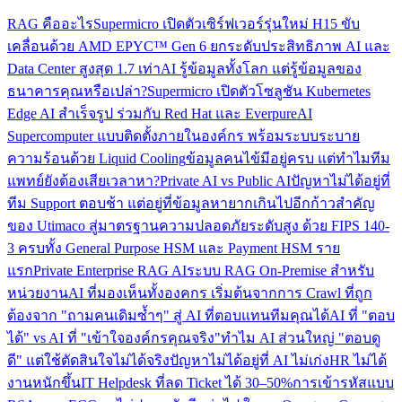
RAG คืออะไร
Supermicro เปิดตัวเซิร์ฟเวอร์รุ่นใหม่ H15 ขับ
เคลื่อนด้วย AMD EPYC™ Gen 6 ยกระดับประสิทธิภาพ AI และ
Data Center สูงสุด 1.7 เท่า
AI รู้ข้อมูลทั้งโลก แต่รู้ข้อมูลของ
ธนาคารคุณหรือเปล่า?
Supermicro เปิดตัวโซลูชัน Kubernetes
Edge AI สำเร็จรูป ร่วมกับ Red Hat และ Everpure
AI
Supercomputer แบบติดตั้งภายในองค์กร พร้อมระบบระบาย
ความร้อนด้วย Liquid Cooling
ข้อมูลคนไข้มีอยู่ครบ แต่ทำไมทีม
แพทย์ยังต้องเสียเวลาหา?
Private AI vs Public AI
ปัญหาไม่ได้อยู่ที่
ทีม Support ตอบช้า แต่อยู่ที่ข้อมูลหายากเกินไป
อีกก้าวสำคัญ
ของ Utimaco สู่มาตรฐานความปลอดภัยระดับสูง ด้วย FIPS 140-
3 ครบทั้ง General Purpose HSM และ Payment HSM ราย
แรก
Private Enterprise RAG AI
ระบบ RAG On-Premise สำหรับ
หน่วยงาน
AI ที่มองเห็นทั้งองคกร เริ่มต้นจากการ Crawl ที่ถูก
ต้อง
จาก "ถามคนเดิมซ้ำๆ" สู่ AI ที่ตอบแทนทีมคุณได้
AI ที่ "ตอบ
ได้" vs AI ที่ "เข้าใจองค์กรคุณจริง"
ทำไม AI ส่วนใหญ่ "ตอบดู
ดี" แต่ใช้ตัดสินใจไม่ได้จริง
ปัญหาไม่ได้อยู่ที่ AI ไม่เก่ง
HR ไม่ได้
งานหนักขึ้น
IT Helpdesk ที่ลด Ticket ได้ 30–50%
การเข้ารหัสแบบ