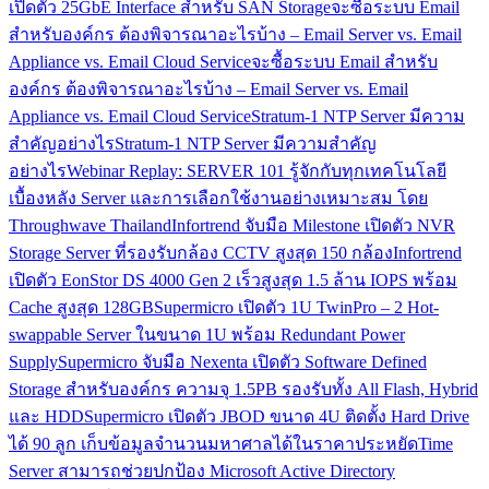
เปิดตัว 25GbE Interface สำหรับ SAN Storage
จะซื้อระบบ Email
สำหรับองค์กร ต้องพิจารณาอะไรบ้าง – Email Server vs. Email
Appliance vs. Email Cloud Service
จะซื้อระบบ Email สำหรับ
องค์กร ต้องพิจารณาอะไรบ้าง – Email Server vs. Email
Appliance vs. Email Cloud Service
Stratum-1 NTP Server มีความ
สำคัญอย่างไร
Stratum-1 NTP Server มีความสำคัญ
อย่างไร
Webinar Replay: SERVER 101 รู้จักกับทุกเทคโนโลยี
เบื้องหลัง Server และการเลือกใช้งานอย่างเหมาะสม โดย
Throughwave Thailand
Infortrend จับมือ Milestone เปิดตัว NVR
Storage Server ที่รองรับกล้อง CCTV สูงสุด 150 กล้อง
Infortrend
เปิดตัว EonStor DS 4000 Gen 2 เร็วสูงสุด 1.5 ล้าน IOPS พร้อม
Cache สูงสุด 128GB
Supermicro เปิดตัว 1U TwinPro – 2 Hot-
swappable Server ในขนาด 1U พร้อม Redundant Power
Supply
Supermicro จับมือ Nexenta เปิดตัว Software Defined
Storage สำหรับองค์กร ความจุ 1.5PB รองรับทั้ง All Flash, Hybrid
และ HDD
Supermicro เปิดตัว JBOD ขนาด 4U ติดตั้ง Hard Drive
ได้ 90 ลูก เก็บข้อมูลจำนวนมหาศาลได้ในราคาประหยัด
Time
Server สามารถช่วยปกป้อง Microsoft Active Directory