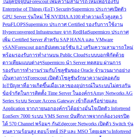
ในยุคปัจจุบัน
Forescout เพิ่มความสามารถใหม่เพื่อรองรับ
Enterprise of Things (EoT) Security
Supermicro ประกาศเปิดตัว
GPU Server รุ่นใหม่ ใช้ NVIDIA A100 ทำความเร็วสูงสุด 5
PetaFLOPS
Supermicro ประกาศ Certified รองรับการใช้งาน
Hyperconverged Infrastructure จาก RedHat
Supermicro ประกาศ
เพิ่ม Certified Server สำหรับ SAP HANA และ VMware
vSAN
Forescout ออกอัปเดตเวอร์ชัน 8.2 เสริมความสามารถใหม่
พร้อมรองรับการทำงานบน Public Cloud
ระบบบอกพิกัดด้วย
ดาวเทียมแบบต่างๆ
Supermicro นำ Server ทดสอบ ผ่านการ
รองรับการทำงานร่วมกับโซลูชันของ Oracle จำนวนมากอย่าง
เป็นทางการ
Forescout เปิดตัวโซลูชันรักษาความปลอดภัย
IoT
ปัญหาที่อาจเกิดขึ้นเมื่อเวลาของอุปกรณ์ในระบบไม่ตรงกัน
ข้อจำกัดในการติดตั้ง Time Server ในองค์กร
Array Networks AG
Series ระบบ Secure Access Gateway เข้าถึงเครือข่ายและ
Application จากภายนอกองค์กรได้อย่างมั่นใจ
เปิดตัว Infortrend
EonServ 7000 ระบบ VMS Server บันทึกภาพจากกล้องวงจรปิด
ได้ 570 Channel พร้อมๆ กัน
Edgecore Networks เปิดตัว Switch รุ่น
ทนความร้อนสูง ตอบโจทย์ ISP และ MSO โดยเฉพาะ
Infortrend