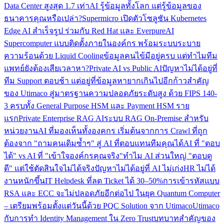
Data Center สูงสุด 1.7 เท่า
AI รู้ข้อมูลทั้งโลก แต่รู้ข้อมูลของ
ธนาคารคุณหรือเปล่า?
Supermicro เปิดตัวโซลูชัน Kubernetes
Edge AI สำเร็จรูป ร่วมกับ Red Hat และ Everpure
AI
Supercomputer แบบติดตั้งภายในองค์กร พร้อมระบบระบาย
ความร้อนด้วย Liquid Cooling
ข้อมูลคนไข้มีอยู่ครบ แต่ทำไมทีม
แพทย์ยังต้องเสียเวลาหา?
Private AI vs Public AI
ปัญหาไม่ได้อยู่ที่
ทีม Support ตอบช้า แต่อยู่ที่ข้อมูลหายากเกินไป
อีกก้าวสำคัญ
ของ Utimaco สู่มาตรฐานความปลอดภัยระดับสูง ด้วย FIPS 140-
3 ครบทั้ง General Purpose HSM และ Payment HSM ราย
แรก
Private Enterprise RAG AI
ระบบ RAG On-Premise สำหรับ
หน่วยงาน
AI ที่มองเห็นทั้งองคกร เริ่มต้นจากการ Crawl ที่ถูก
ต้อง
จาก "ถามคนเดิมซ้ำๆ" สู่ AI ที่ตอบแทนทีมคุณได้
AI ที่ "ตอบ
ได้" vs AI ที่ "เข้าใจองค์กรคุณจริง"
ทำไม AI ส่วนใหญ่ "ตอบดู
ดี" แต่ใช้ตัดสินใจไม่ได้จริง
ปัญหาไม่ได้อยู่ที่ AI ไม่เก่ง
HR ไม่ได้
งานหนักขึ้น
IT Helpdesk ที่ลด Ticket ได้ 30–50%
การเข้ารหัสแบบ
RSA และ ECC จะไม่ปลอดภัยอีกต่อไป ในยุค Quantum Computer
– เตรียมพร้อมตั้งแต่วันนี้ด้วย PQC Solution จาก Utimaco
Utimaco
กับการทำ Identity Management ใน Zero Trust
บทบาทสำคัญของ