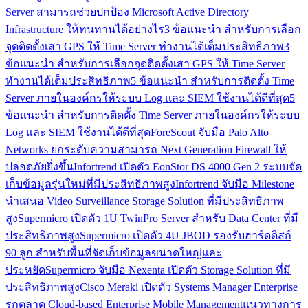
Server สามารถช่วยปกป้อง Microsoft Active Directory
Infrastructure ให้ทนทานได้อย่างไร
3 ข้อแนะนำ สำหรับการเลือก
จุดติดตั้งเสา GPS ให้ Time Server ทำงานได้เต็มประสิทธิภาพ
3
ข้อแนะนำ สำหรับการเลือกจุดติดตั้งเสา GPS ให้ Time Server
ทำงานได้เต็มประสิทธิภาพ
5 ข้อแนะนำ สำหรับการติดตั้ง Time
Server ภายในองค์กรให้ระบบ Log และ SIEM ใช้งานได้ดีที่สุด
5
ข้อแนะนำ สำหรับการติดตั้ง Time Server ภายในองค์กรให้ระบบ
Log และ SIEM ใช้งานได้ดีที่สุด
ForeScout จับมือ Palo Alto
Networks ยกระดับความสามารถ Next Generation Firewall ให้
ปลอดภัยยิ่งขึ้น
Infortrend เปิดตัว EonStor DS 4000 Gen 2 ระบบจัด
เก็บข้อมูลรุ่นใหม่ที่มีประสิทธิภาพสูง
Infortrend จับมือ Milestone
นำเสนอ Video Surveillance Storage Solution ที่มีประสิทธิภาพ
สูง
Supermicro เปิดตัว 1U TwinPro Server สำหรับ Data Center ที่มี
ประสิทธิภาพสูง
Supermicro เปิดตัว 4U JBOD รองรับฮาร์ดดิสก์
90 ลูก สำหรับพื้นที่จัดเก็บข้อมูลขนาดใหญ่และ
ประหยัด
Supermicro จับมือ Nexenta เปิดตัว Storage Solution ที่มี
ประสิทธิภาพสูง
Cisco Meraki เปิดตัว Systems Manager Enterprise
รุกตลาด Cloud-based Enterprise Mobile Management
แนวทางการ