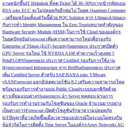
งานหนักขึ้น
IT Helpdesk ที่ลด Ticket ได้ 30–50%
การเข้ารหัสแบบ
RSA และ ECC จะไม่ปลอดภัยอีกต่อไป ในยุค Quantum Computer
– เตรียมพร้อมตั้งแต่วันนี้ด้วย PQC Solution จาก Utimaco
Utimaco
กับการทำ Identity Management ใน Zero Trust
บทบาทสำคัญของ
Hardware Security Module (HSM) ในการใช้ Cloud ขององค์กร
ในยุคปัจจุบัน
Forescout เพิ่มความสามารถใหม่เพื่อรองรับ
Enterprise of Things (EoT) Security
Supermicro ประกาศเปิดตัว
GPU Server รุ่นใหม่ ใช้ NVIDIA A100 ทำความเร็วสูงสุด 5
PetaFLOPS
Supermicro ประกาศ Certified รองรับการใช้งาน
Hyperconverged Infrastructure จาก RedHat
Supermicro ประกาศ
เพิ่ม Certified Server สำหรับ SAP HANA และ VMware
vSAN
Forescout ออกอัปเดตเวอร์ชัน 8.2 เสริมความสามารถใหม่
พร้อมรองรับการทำงานบน Public Cloud
ระบบบอกพิกัดด้วย
ดาวเทียมแบบต่างๆ
Supermicro นำ Server ทดสอบ ผ่านการ
รองรับการทำงานร่วมกับโซลูชันของ Oracle จำนวนมากอย่าง
เป็นทางการ
Forescout เปิดตัวโซลูชันรักษาความปลอดภัย
IoT
ปัญหาที่อาจเกิดขึ้นเมื่อเวลาของอุปกรณ์ในระบบไม่ตรงกัน
ข้อจำกัดในการติดตั้ง Time Server ในองค์กร
Array Networks AG