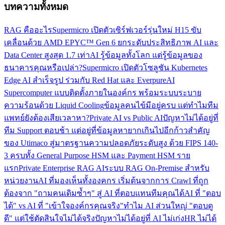
บทความทั้งหมด
RAG คืออะไร
Supermicro เปิดตัวเซิร์ฟเวอร์รุ่นใหม่ H15 ขับ
เคลื่อนด้วย AMD EPYC™ Gen 6 ยกระดับประสิทธิภาพ AI และ
Data Center สูงสุด 1.7 เท่า
AI รู้ข้อมูลทั้งโลก แต่รู้ข้อมูลของ
ธนาคารคุณหรือเปล่า?
Supermicro เปิดตัวโซลูชัน Kubernetes
Edge AI สำเร็จรูป ร่วมกับ Red Hat และ Everpure
AI
Supercomputer แบบติดตั้งภายในองค์กร พร้อมระบบระบาย
ความร้อนด้วย Liquid Cooling
ข้อมูลคนไข้มีอยู่ครบ แต่ทำไมทีม
แพทย์ยังต้องเสียเวลาหา?
Private AI vs Public AI
ปัญหาไม่ได้อยู่ที่
ทีม Support ตอบช้า แต่อยู่ที่ข้อมูลหายากเกินไป
อีกก้าวสำคัญ
ของ Utimaco สู่มาตรฐานความปลอดภัยระดับสูง ด้วย FIPS 140-
3 ครบทั้ง General Purpose HSM และ Payment HSM ราย
แรก
Private Enterprise RAG AI
ระบบ RAG On-Premise สำหรับ
หน่วยงาน
AI ที่มองเห็นทั้งองคกร เริ่มต้นจากการ Crawl ที่ถูก
ต้อง
จาก "ถามคนเดิมซ้ำๆ" สู่ AI ที่ตอบแทนทีมคุณได้
AI ที่ "ตอบ
ได้" vs AI ที่ "เข้าใจองค์กรคุณจริง"
ทำไม AI ส่วนใหญ่ "ตอบดู
ดี" แต่ใช้ตัดสินใจไม่ได้จริง
ปัญหาไม่ได้อยู่ที่ AI ไม่เก่ง
HR ไม่ได้