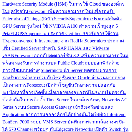
Hardware Security Module (HSM) ในการใช้ Cloud ขององค์กร
ในยุคปัจจุบัน
Forescout เพิ่มความสามารถใหม่เพื่อรองรับ
Enterprise of Things (EoT) Security
Supermicro ประกาศเปิดตัว
GPU Server รุ่นใหม่ ใช้ NVIDIA A100 ทำความเร็วสูงสุด 5
PetaFLOPS
Supermicro ประกาศ Certified รองรับการใช้งาน
Hyperconverged Infrastructure จาก RedHat
Supermicro ประกาศ
เพิ่ม Certified Server สำหรับ SAP HANA และ VMware
vSAN
Forescout ออกอัปเดตเวอร์ชัน 8.2 เสริมความสามารถใหม่
พร้อมรองรับการทำงานบน Public Cloud
ระบบบอกพิกัดด้วย
ดาวเทียมแบบต่างๆ
Supermicro นำ Server ทดสอบ ผ่านการ
รองรับการทำงานร่วมกับโซลูชันของ Oracle จำนวนมากอย่าง
เป็นทางการ
Forescout เปิดตัวโซลูชันรักษาความปลอดภัย
IoT
ปัญหาที่อาจเกิดขึ้นเมื่อเวลาของอุปกรณ์ในระบบไม่ตรงกัน
ข้อจำกัดในการติดตั้ง Time Server ในองค์กร
Array Networks AG
Series ระบบ Secure Access Gateway เข้าถึงเครือข่ายและ
Application จากภายนอกองค์กรได้อย่างมั่นใจ
เปิดตัว Infortrend
EonServ 7000 ระบบ VMS Server บันทึกภาพจากกล้องวงจรปิด
ได้ 570 Channel พร้อมๆ กัน
Edgecore Networks เปิดตัว Switch รุ่น