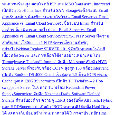
ทนความร้อนสูง ตอบโจทย์ ISP และ MSO โดยเฉพาะ
Infortrend
เปิดตัว 25GbE Interface สำหรับ SAN Storage
จะซื้อระบบ Email
สำหรับองค์กร ต้องพิจารณาอะไรบ้าง – Email Server vs. Email
Appliance vs. Email Cloud Service
จะซื้อระบบ Email สำหรับ
องค์กร ต้องพิจารณาอะไรบ้าง – Email Server vs. Email
Appliance vs. Email Cloud Service
Stratum-1 NTP Server มีความ
สำคัญอย่างไร
Stratum-1 NTP Server มีความสำคัญ
อย่างไร
Webinar Replay: SERVER 101 รู้จักกับทุกเทคโนโลยี
เบื้องหลัง Server และการเลือกใช้งานอย่างเหมาะสม โดย
Throughwave Thailand
Infortrend จับมือ Milestone เปิดตัว NVR
Storage Server ที่รองรับกล้อง CCTV สูงสุด 150 กล้อง
Infortrend
เปิดตัว EonStor DS 4000 Gen 2 เร็วสูงสุด 1.5 ล้าน IOPS พร้อม
Cache สูงสุด 128GB
Supermicro เปิดตัว 1U TwinPro – 2 Hot-
swappable Server ในขนาด 1U พร้อม Redundant Power
Supply
Supermicro จับมือ Nexenta เปิดตัว Software Defined
Storage สำหรับองค์กร ความจุ 1.5PB รองรับทั้ง All Flash, Hybrid
และ HDD
Supermicro เปิดตัว JBOD ขนาด 4U ติดตั้ง Hard Drive
ได้ 90 ลูก เก็บข้อมูลจำนวนมหาศาลได้ในราคาประหยัด
Time