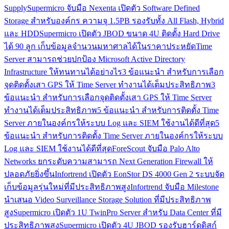
Supply
Supermicro จับมือ Nexenta เปิดตัว Software Defined
Storage สำหรับองค์กร ความจุ 1.5PB รองรับทั้ง All Flash, Hybrid
และ HDD
Supermicro เปิดตัว JBOD ขนาด 4U ติดตั้ง Hard Drive
ได้ 90 ลูก เก็บข้อมูลจำนวนมหาศาลได้ในราคาประหยัด
Time
Server สามารถช่วยปกป้อง Microsoft Active Directory
Infrastructure ให้ทนทานได้อย่างไร
3 ข้อแนะนำ สำหรับการเลือก
จุดติดตั้งเสา GPS ให้ Time Server ทำงานได้เต็มประสิทธิภาพ
3
ข้อแนะนำ สำหรับการเลือกจุดติดตั้งเสา GPS ให้ Time Server
ทำงานได้เต็มประสิทธิภาพ
5 ข้อแนะนำ สำหรับการติดตั้ง Time
Server ภายในองค์กรให้ระบบ Log และ SIEM ใช้งานได้ดีที่สุด
5
ข้อแนะนำ สำหรับการติดตั้ง Time Server ภายในองค์กรให้ระบบ
Log และ SIEM ใช้งานได้ดีที่สุด
ForeScout จับมือ Palo Alto
Networks ยกระดับความสามารถ Next Generation Firewall ให้
ปลอดภัยยิ่งขึ้น
Infortrend เปิดตัว EonStor DS 4000 Gen 2 ระบบจัด
เก็บข้อมูลรุ่นใหม่ที่มีประสิทธิภาพสูง
Infortrend จับมือ Milestone
นำเสนอ Video Surveillance Storage Solution ที่มีประสิทธิภาพ
สูง
Supermicro เปิดตัว 1U TwinPro Server สำหรับ Data Center ที่มี
ประสิทธิภาพสูง
Supermicro เปิดตัว 4U JBOD รองรับฮาร์ดดิสก์