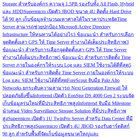
Storage สำหรับองค์กร ความจุ 1.5PB รองรับทั้ง All Flash, Hybrid
และ HDD
Supermicro เปิดตัว JBOD ขนาด 4U ติดตั้ง Hard Drive
ได้ 90 ลูก เก็บข้อมูลจำนวนมหาศาลได้ในราคาประหยัด
Time
Server สามารถช่วยปกป้อง Microsoft Active Directory
Infrastructure ให้ทนทานได้อย่างไร
3 ข้อแนะนำ สำหรับการเลือก
จุดติดตั้งเสา GPS ให้ Time Server ทำงานได้เต็มประสิทธิภาพ
3
ข้อแนะนำ สำหรับการเลือกจุดติดตั้งเสา GPS ให้ Time Server
ทำงานได้เต็มประสิทธิภาพ
5 ข้อแนะนำ สำหรับการติดตั้ง Time
Server ภายในองค์กรให้ระบบ Log และ SIEM ใช้งานได้ดีที่สุด
5
ข้อแนะนำ สำหรับการติดตั้ง Time Server ภายในองค์กรให้ระบบ
Log และ SIEM ใช้งานได้ดีที่สุด
ForeScout จับมือ Palo Alto
Networks ยกระดับความสามารถ Next Generation Firewall ให้
ปลอดภัยยิ่งขึ้น
Infortrend เปิดตัว EonStor DS 4000 Gen 2 ระบบจัด
เก็บข้อมูลรุ่นใหม่ที่มีประสิทธิภาพสูง
Infortrend จับมือ Milestone
นำเสนอ Video Surveillance Storage Solution ที่มีประสิทธิภาพ
สูง
Supermicro เปิดตัว 1U TwinPro Server สำหรับ Data Center ที่มี
ประสิทธิภาพสูง
Supermicro เปิดตัว 4U JBOD รองรับฮาร์ดดิสก์
90 ลูก สำหรับพื้นที่จัดเก็บข้อมูลขนาดใหญ่และ