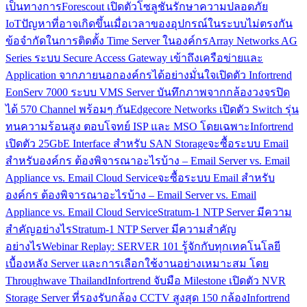
เป็นทางการ
Forescout เปิดตัวโซลูชันรักษาความปลอดภัย
IoT
ปัญหาที่อาจเกิดขึ้นเมื่อเวลาของอุปกรณ์ในระบบไม่ตรงกัน
ข้อจำกัดในการติดตั้ง Time Server ในองค์กร
Array Networks AG
Series ระบบ Secure Access Gateway เข้าถึงเครือข่ายและ
Application จากภายนอกองค์กรได้อย่างมั่นใจ
เปิดตัว Infortrend
EonServ 7000 ระบบ VMS Server บันทึกภาพจากกล้องวงจรปิด
ได้ 570 Channel พร้อมๆ กัน
Edgecore Networks เปิดตัว Switch รุ่น
ทนความร้อนสูง ตอบโจทย์ ISP และ MSO โดยเฉพาะ
Infortrend
เปิดตัว 25GbE Interface สำหรับ SAN Storage
จะซื้อระบบ Email
สำหรับองค์กร ต้องพิจารณาอะไรบ้าง – Email Server vs. Email
Appliance vs. Email Cloud Service
จะซื้อระบบ Email สำหรับ
องค์กร ต้องพิจารณาอะไรบ้าง – Email Server vs. Email
Appliance vs. Email Cloud Service
Stratum-1 NTP Server มีความ
สำคัญอย่างไร
Stratum-1 NTP Server มีความสำคัญ
อย่างไร
Webinar Replay: SERVER 101 รู้จักกับทุกเทคโนโลยี
เบื้องหลัง Server และการเลือกใช้งานอย่างเหมาะสม โดย
Throughwave Thailand
Infortrend จับมือ Milestone เปิดตัว NVR
Storage Server ที่รองรับกล้อง CCTV สูงสุด 150 กล้อง
Infortrend