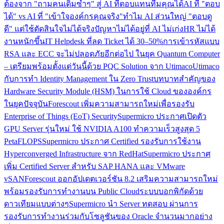
ต้อง
จาก "ถามคนเดิมซ้ำๆ" สู่ AI ที่ตอบแทนทีมคุณได้
AI ที่ "ตอบ
ได้" vs AI ที่ "เข้าใจองค์กรคุณจริง"
ทำไม AI ส่วนใหญ่ "ตอบดู
ดี" แต่ใช้ตัดสินใจไม่ได้จริง
ปัญหาไม่ได้อยู่ที่ AI ไม่เก่ง
HR ไม่ได้
งานหนักขึ้น
IT Helpdesk ที่ลด Ticket ได้ 30–50%
การเข้ารหัสแบบ
RSA และ ECC จะไม่ปลอดภัยอีกต่อไป ในยุค Quantum Computer
– เตรียมพร้อมตั้งแต่วันนี้ด้วย PQC Solution จาก Utimaco
Utimaco
กับการทำ Identity Management ใน Zero Trust
บทบาทสำคัญของ
Hardware Security Module (HSM) ในการใช้ Cloud ขององค์กร
ในยุคปัจจุบัน
Forescout เพิ่มความสามารถใหม่เพื่อรองรับ
Enterprise of Things (EoT) Security
Supermicro ประกาศเปิดตัว
GPU Server รุ่นใหม่ ใช้ NVIDIA A100 ทำความเร็วสูงสุด 5
PetaFLOPS
Supermicro ประกาศ Certified รองรับการใช้งาน
Hyperconverged Infrastructure จาก RedHat
Supermicro ประกาศ
เพิ่ม Certified Server สำหรับ SAP HANA และ VMware
vSAN
Forescout ออกอัปเดตเวอร์ชัน 8.2 เสริมความสามารถใหม่
พร้อมรองรับการทำงานบน Public Cloud
ระบบบอกพิกัดด้วย
ดาวเทียมแบบต่างๆ
Supermicro นำ Server ทดสอบ ผ่านการ
รองรับการทำงานร่วมกับโซลูชันของ Oracle จำนวนมากอย่าง