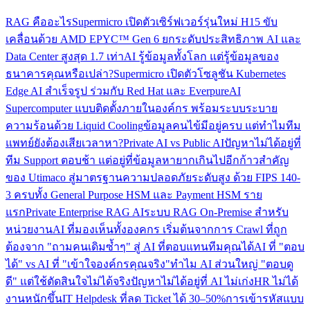
RAG คืออะไร
Supermicro เปิดตัวเซิร์ฟเวอร์รุ่นใหม่ H15 ขับ
เคลื่อนด้วย AMD EPYC™ Gen 6 ยกระดับประสิทธิภาพ AI และ
Data Center สูงสุด 1.7 เท่า
AI รู้ข้อมูลทั้งโลก แต่รู้ข้อมูลของ
ธนาคารคุณหรือเปล่า?
Supermicro เปิดตัวโซลูชัน Kubernetes
Edge AI สำเร็จรูป ร่วมกับ Red Hat และ Everpure
AI
Supercomputer แบบติดตั้งภายในองค์กร พร้อมระบบระบาย
ความร้อนด้วย Liquid Cooling
ข้อมูลคนไข้มีอยู่ครบ แต่ทำไมทีม
แพทย์ยังต้องเสียเวลาหา?
Private AI vs Public AI
ปัญหาไม่ได้อยู่ที่
ทีม Support ตอบช้า แต่อยู่ที่ข้อมูลหายากเกินไป
อีกก้าวสำคัญ
ของ Utimaco สู่มาตรฐานความปลอดภัยระดับสูง ด้วย FIPS 140-
3 ครบทั้ง General Purpose HSM และ Payment HSM ราย
แรก
Private Enterprise RAG AI
ระบบ RAG On-Premise สำหรับ
หน่วยงาน
AI ที่มองเห็นทั้งองคกร เริ่มต้นจากการ Crawl ที่ถูก
ต้อง
จาก "ถามคนเดิมซ้ำๆ" สู่ AI ที่ตอบแทนทีมคุณได้
AI ที่ "ตอบ
ได้" vs AI ที่ "เข้าใจองค์กรคุณจริง"
ทำไม AI ส่วนใหญ่ "ตอบดู
ดี" แต่ใช้ตัดสินใจไม่ได้จริง
ปัญหาไม่ได้อยู่ที่ AI ไม่เก่ง
HR ไม่ได้
งานหนักขึ้น
IT Helpdesk ที่ลด Ticket ได้ 30–50%
การเข้ารหัสแบบ