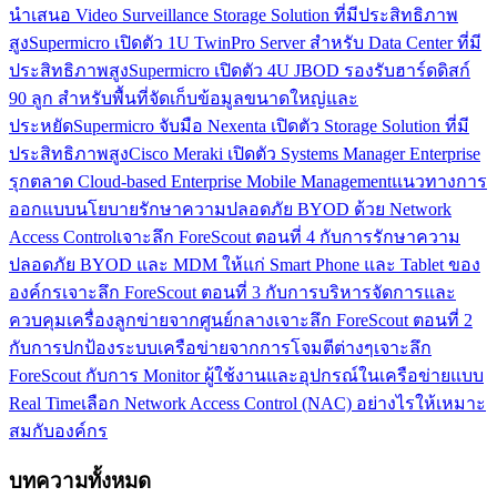
นำเสนอ Video Surveillance Storage Solution ที่มีประสิทธิภาพ
สูง
Supermicro เปิดตัว 1U TwinPro Server สำหรับ Data Center ที่มี
ประสิทธิภาพสูง
Supermicro เปิดตัว 4U JBOD รองรับฮาร์ดดิสก์
90 ลูก สำหรับพื้นที่จัดเก็บข้อมูลขนาดใหญ่และ
ประหยัด
Supermicro จับมือ Nexenta เปิดตัว Storage Solution ที่มี
ประสิทธิภาพสูง
Cisco Meraki เปิดตัว Systems Manager Enterprise
รุกตลาด Cloud-based Enterprise Mobile Management
แนวทางการ
ออกแบบนโยบายรักษาความปลอดภัย BYOD ด้วย Network
Access Control
เจาะลึก ForeScout ตอนที่ 4 กับการรักษาความ
ปลอดภัย BYOD และ MDM ให้แก่ Smart Phone และ Tablet ของ
องค์กร
เจาะลึก ForeScout ตอนที่ 3 กับการบริหารจัดการและ
ควบคุมเครื่องลูกข่ายจากศูนย์กลาง
เจาะลึก ForeScout ตอนที่ 2
กับการปกป้องระบบเครือข่ายจากการโจมตีต่างๆ
เจาะลึก
ForeScout กับการ Monitor ผู้ใช้งานและอุปกรณ์ในเครือข่ายแบบ
Real Time
เลือก Network Access Control (NAC) อย่างไรให้เหมาะ
สมกับองค์กร
บทความทั้งหมด