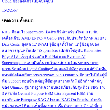
Cloud ขององค์กรในยุคปัจจุบัน
15/2/2567
บทความทั้งหมด
RAG คืออะไร
Supermicro เปิดตัวเซิร์ฟเวอร์รุ่นใหม่ H15 ขับ
เคลื่อนด้วย AMD EPYC™ Gen 6 ยกระดับประสิทธิภาพ AI และ
Data Center สูงสุด 1.7 เท่า
AI รู้ข้อมูลทั้งโลก แต่รู้ข้อมูลของ
ธนาคารคุณหรือเปล่า?
Supermicro เปิดตัวโซลูชัน Kubernetes
Edge AI สำเร็จรูป ร่วมกับ Red Hat และ Everpure
AI
Supercomputer แบบติดตั้งภายในองค์กร พร้อมระบบระบาย
ความร้อนด้วย Liquid Cooling
ข้อมูลคนไข้มีอยู่ครบ แต่ทำไมทีม
แพทย์ยังต้องเสียเวลาหา?
Private AI vs Public AI
ปัญหาไม่ได้อยู่ที่
ทีม Support ตอบช้า แต่อยู่ที่ข้อมูลหายากเกินไป
อีกก้าวสำคัญ
ของ Utimaco สู่มาตรฐานความปลอดภัยระดับสูง ด้วย FIPS 140-
3 ครบทั้ง General Purpose HSM และ Payment HSM ราย
แรก
Private Enterprise RAG AI
ระบบ RAG On-Premise สำหรับ
หน่วยงาน
AI ที่มองเห็นทั้งองคกร เริ่มต้นจากการ Crawl ที่ถูก