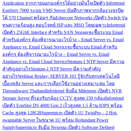
Application จากภายนอกองค์กรได้อย่างมั่นใจ
เปิดตัว Infortrend
EonServ 7000 ระบบ VMS Server บันทึกภาพจากกล้องวงจรปิด
ได้ 570 Channel พร้อมๆ กัน
Edgecore Networks เปิดตัว Switch รุ่น
ทนความร้อนสูง ตอบโจทย์ ISP และ MSO โดยเฉพาะ
Infortrend
เปิดตัว 25GbE Interface สำหรับ SAN Storage
จะซื้อระบบ Email
สำหรับองค์กร ต้องพิจารณาอะไรบ้าง – Email Server vs. Email
Appliance vs. Email Cloud Service
จะซื้อระบบ Email สำหรับ
องค์กร ต้องพิจารณาอะไรบ้าง – Email Server vs. Email
Appliance vs. Email Cloud Service
Stratum-1 NTP Server มีความ
สำคัญอย่างไร
Stratum-1 NTP Server มีความสำคัญ
อย่างไร
Webinar Replay: SERVER 101 รู้จักกับทุกเทคโนโลยี
เบื้องหลัง Server และการเลือกใช้งานอย่างเหมาะสม โดย
Throughwave Thailand
Infortrend จับมือ Milestone เปิดตัว NVR
Storage Server ที่รองรับกล้อง CCTV สูงสุด 150 กล้อง
Infortrend
เปิดตัว EonStor DS 4000 Gen 2 เร็วสูงสุด 1.5 ล้าน IOPS พร้อม
Cache สูงสุด 128GB
Supermicro เปิดตัว 1U TwinPro – 2 Hot-
swappable Server ในขนาด 1U พร้อม Redundant Power
Supply
Supermicro จับมือ Nexenta เปิดตัว Software Defined