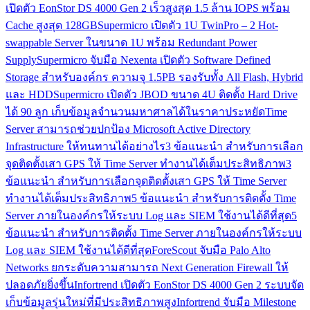
เปิดตัว EonStor DS 4000 Gen 2 เร็วสูงสุด 1.5 ล้าน IOPS พร้อม
Cache สูงสุด 128GB
Supermicro เปิดตัว 1U TwinPro – 2 Hot-
swappable Server ในขนาด 1U พร้อม Redundant Power
Supply
Supermicro จับมือ Nexenta เปิดตัว Software Defined
Storage สำหรับองค์กร ความจุ 1.5PB รองรับทั้ง All Flash, Hybrid
และ HDD
Supermicro เปิดตัว JBOD ขนาด 4U ติดตั้ง Hard Drive
ได้ 90 ลูก เก็บข้อมูลจำนวนมหาศาลได้ในราคาประหยัด
Time
Server สามารถช่วยปกป้อง Microsoft Active Directory
Infrastructure ให้ทนทานได้อย่างไร
3 ข้อแนะนำ สำหรับการเลือก
จุดติดตั้งเสา GPS ให้ Time Server ทำงานได้เต็มประสิทธิภาพ
3
ข้อแนะนำ สำหรับการเลือกจุดติดตั้งเสา GPS ให้ Time Server
ทำงานได้เต็มประสิทธิภาพ
5 ข้อแนะนำ สำหรับการติดตั้ง Time
Server ภายในองค์กรให้ระบบ Log และ SIEM ใช้งานได้ดีที่สุด
5
ข้อแนะนำ สำหรับการติดตั้ง Time Server ภายในองค์กรให้ระบบ
Log และ SIEM ใช้งานได้ดีที่สุด
ForeScout จับมือ Palo Alto
Networks ยกระดับความสามารถ Next Generation Firewall ให้
ปลอดภัยยิ่งขึ้น
Infortrend เปิดตัว EonStor DS 4000 Gen 2 ระบบจัด
เก็บข้อมูลรุ่นใหม่ที่มีประสิทธิภาพสูง
Infortrend จับมือ Milestone