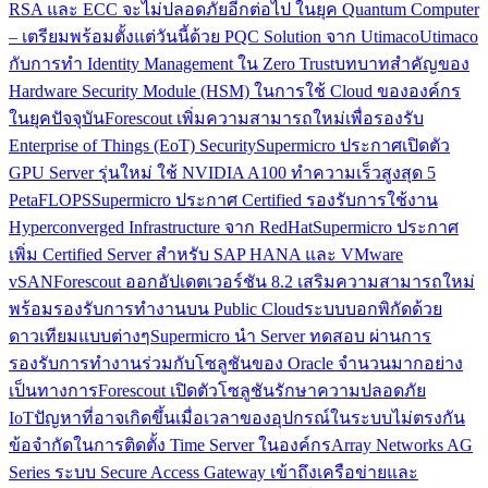
RSA และ ECC จะไม่ปลอดภัยอีกต่อไป ในยุค Quantum Computer
– เตรียมพร้อมตั้งแต่วันนี้ด้วย PQC Solution จาก Utimaco
Utimaco
กับการทำ Identity Management ใน Zero Trust
บทบาทสำคัญของ
Hardware Security Module (HSM) ในการใช้ Cloud ขององค์กร
ในยุคปัจจุบัน
Forescout เพิ่มความสามารถใหม่เพื่อรองรับ
Enterprise of Things (EoT) Security
Supermicro ประกาศเปิดตัว
GPU Server รุ่นใหม่ ใช้ NVIDIA A100 ทำความเร็วสูงสุด 5
PetaFLOPS
Supermicro ประกาศ Certified รองรับการใช้งาน
Hyperconverged Infrastructure จาก RedHat
Supermicro ประกาศ
เพิ่ม Certified Server สำหรับ SAP HANA และ VMware
vSAN
Forescout ออกอัปเดตเวอร์ชัน 8.2 เสริมความสามารถใหม่
พร้อมรองรับการทำงานบน Public Cloud
ระบบบอกพิกัดด้วย
ดาวเทียมแบบต่างๆ
Supermicro นำ Server ทดสอบ ผ่านการ
รองรับการทำงานร่วมกับโซลูชันของ Oracle จำนวนมากอย่าง
เป็นทางการ
Forescout เปิดตัวโซลูชันรักษาความปลอดภัย
IoT
ปัญหาที่อาจเกิดขึ้นเมื่อเวลาของอุปกรณ์ในระบบไม่ตรงกัน
ข้อจำกัดในการติดตั้ง Time Server ในองค์กร
Array Networks AG
Series ระบบ Secure Access Gateway เข้าถึงเครือข่ายและ